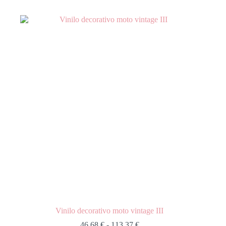
Vinilo decorativo moto vintage III
46,68
€
-
113,37
€