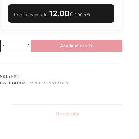
12.00
€
Precio estimado:
(
1.00
m²)
Añadir al carrito
SKU:
PP16
CATEGORÍA:
PAPELES PINTADOS
Descripción