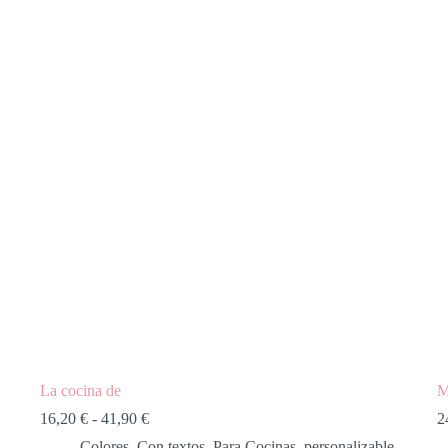
La cocina de
M
16,20
€
-
41,90
€
2
Colores
,
Con textos
,
Para Cocinas
,
personalizable
,