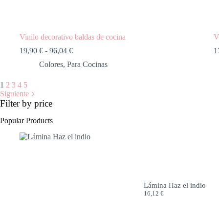
Vinilo decorativo baldas de cocina
V
19,90
€
-
96,04
€
1
Colores
,
Para Cocinas
1
2
3
4
5
Siguiente
Filter by price
Popular Products
Lámina Haz el indio
16,12
€