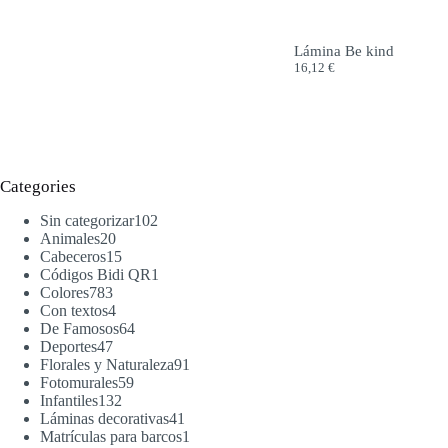
Lámina Be kind
16,12
€
Categories
Sin categorizar
102
Animales
20
Cabeceros
15
Códigos Bidi QR
1
Colores
783
Con textos
4
De Famosos
64
Deportes
47
Florales y Naturaleza
91
Fotomurales
59
Infantiles
132
Láminas decorativas
41
Matrículas para barcos
1