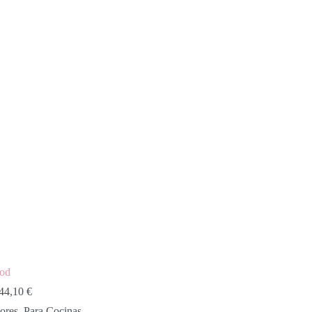
pod
44,10
€
ores
,
Para Cocinas