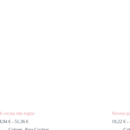
i cocina mis reglas
Nevera i
4,94
€
-
51,36
€
19,22
€
-
Colores
,
Para Cocinas
Col