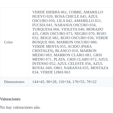
VERDE HIERBA 061, COBRE, AMARILLO
HUEVO 020, ROSA CHICLE 045, AZUL
OSCURO 050, LILA 042, AMARILLO 021,
FUCSIA 041, NARANJA OSCURO 034,
TURQUESA 066, VIOLETA 040, MORADO
425, GRIS OSCURO 073, NEGRO 070, ROJO
032, BEIGE 082, ROJO OSCURO 030, VERDE
Color
BOSQUE 060, MARRON OSCURO 080,
VERDE MENTA 055, ACIDO (PARA
CRISTALES), BLANCO 010, MARRON
MEDIO 083, MARRON CLARO 081, GRIS
MEDIO 071, PLATA, GRIS CLARO 072, AZUL
INTENSO 052, AZUL CELESTE 056, AZUL
ROYAL 049, ORO, NARANJA 035, MOSTAZA
834, VERDE LIMA 063
Dimensiones
144×45, 90×28, 110×34, 176×55, 70×22
Valoraciones
No hay valoraciones aún.