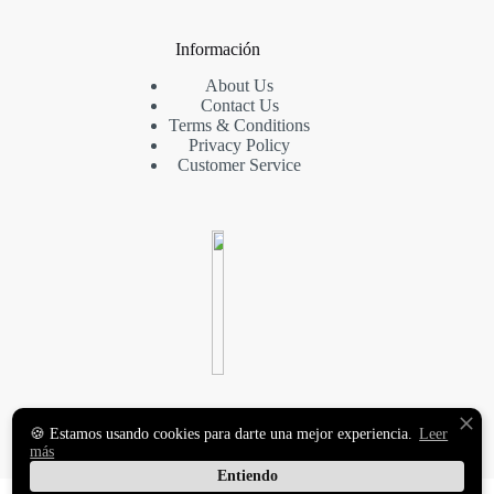
Información
About Us
Contact Us
Terms & Conditions
Privacy Policy
Customer Service
VINILOS DECORATIVOS
🍪 Estamos usando cookies para darte una mejor experiencia.
Leer
Y FOTOMURALES
más
PREMIUM
Entiendo
Copyright © 2026 MasqueVinilo