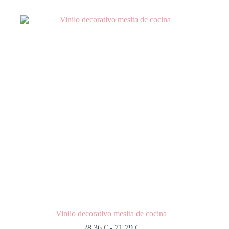
Vinilo decorativo mesita de cocina
28,36
€
-
71,79
€