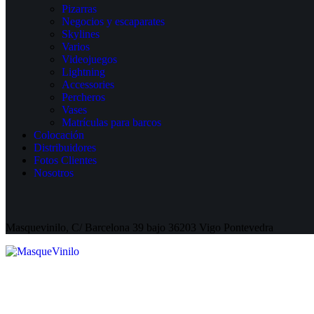
Pizarras
Negocios y escaparates
Skylines
Varios
Videojuegos
Lightning
Accessories
Percheros
Vases
Matrículas para barcos
Colocación
Distribuidores
Fotos Clientes
Nosotros
Masquevinilo, C/ Barcelona 39 bajo 36203 Vigo Pontevedra