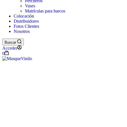
Percheros
Vases
Matrículas para barcos
Colocación
Distribuidores
Fotos Clientes
Nosotros
Buscar
Acceder
Carro
0
de
compra