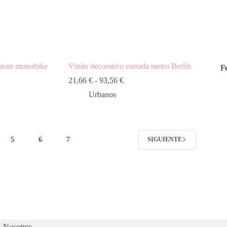
stom motorbike
Vinilo decorativo entrada metro Berlín
F
21,66
€
-
93,56
€
Urbanos
5
6
7
SIGUIENTE
Nosotros