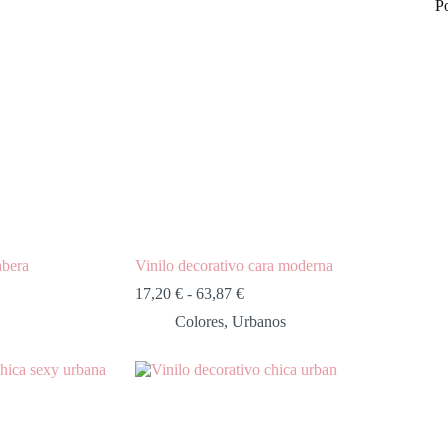
P
abera
Vinilo decorativo cara moderna
17,20
€
-
63,87
€
Colores
,
Urbanos