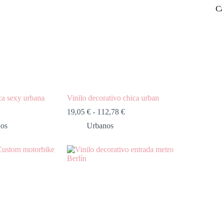
C
ca sexy urbana
Vinilo decorativo chica urban
19,05
€
-
112,78
€
os
Urbanos