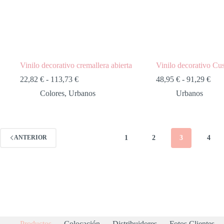
Vinilo decorativo cremallera abierta
Vinilo decorativo Cu
22,82
€
-
113,73
€
48,95
€
-
91,29
€
Colores
,
Urbanos
Urbanos
1
2
3
4
ANTERIOR
Productos
Colocación
Distribuidores
Fotos Clientes