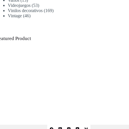
Varios
13
Videojuegos
53
Vinilos decorativos
169
Vintage
46
eatured Product