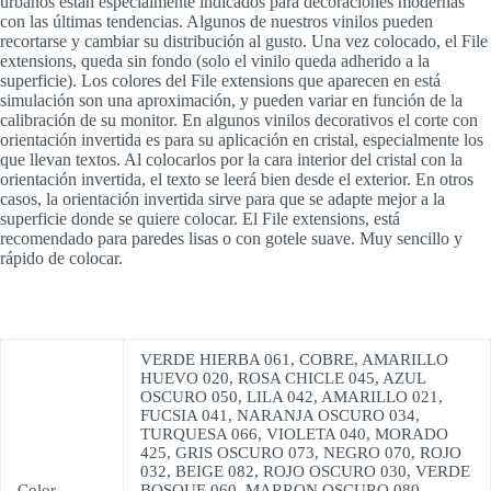
urbanos están especialmente indicados para decoraciones modernas
con las últimas tendencias. Algunos de nuestros vinilos pueden
recortarse y cambiar su distribución al gusto. Una vez colocado, el File
extensions, queda sin fondo (solo el vinilo queda adherido a la
superficie). Los colores del File extensions que aparecen en está
simulación son una aproximación, y pueden variar en función de la
calibración de su monitor. En algunos vinilos decorativos el corte con
orientación invertida es para su aplicación en cristal, especialmente los
que llevan textos. Al colocarlos por la cara interior del cristal con la
orientación invertida, el texto se leerá bien desde el exterior. En otros
casos, la orientación invertida sirve para que se adapte mejor a la
superficie donde se quiere colocar. El File extensions, está
recomendado para paredes lisas o con gotele suave. Muy sencillo y
rápido de colocar.
VERDE HIERBA 061, COBRE, AMARILLO
HUEVO 020, ROSA CHICLE 045, AZUL
OSCURO 050, LILA 042, AMARILLO 021,
FUCSIA 041, NARANJA OSCURO 034,
TURQUESA 066, VIOLETA 040, MORADO
425, GRIS OSCURO 073, NEGRO 070, ROJO
032, BEIGE 082, ROJO OSCURO 030, VERDE
Color
BOSQUE 060, MARRON OSCURO 080,