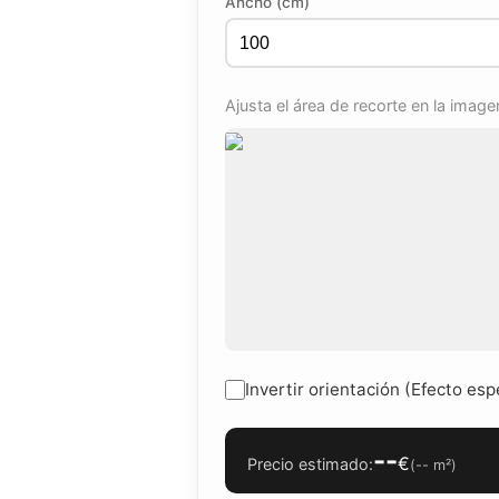
Ancho (cm)
Ajusta el área de recorte en la image
Invertir orientación (Efecto esp
--
€
Precio estimado:
(
--
m²)