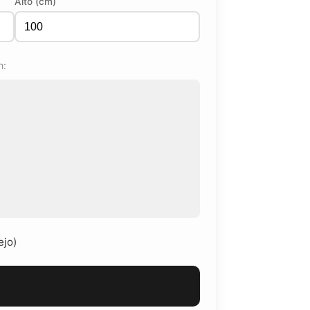
Alto (cm)
n:
ejo)