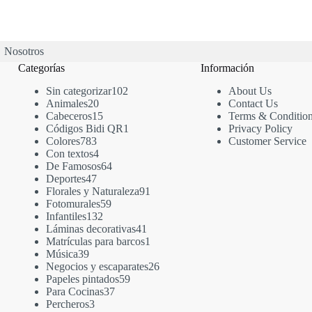
Nosotros
Categorías
Información
Sin categorizar
102
About Us
Animales
20
Contact Us
Cabeceros
15
Terms & Conditio
Códigos Bidi QR
1
Privacy Policy
Colores
783
Customer Service
Con textos
4
De Famosos
64
Deportes
47
Florales y Naturaleza
91
Fotomurales
59
Infantiles
132
Láminas decorativas
41
Matrículas para barcos
1
Música
39
Negocios y escaparates
26
Papeles pintados
59
Para Cocinas
37
Percheros
3