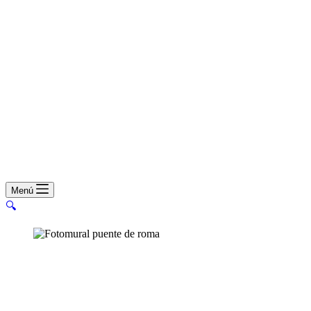
Menú
🔍