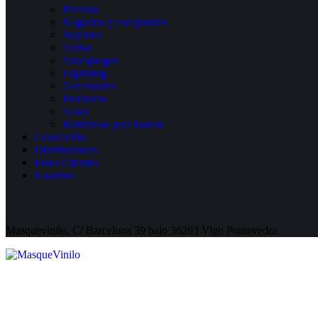
Pizarras
Negocios y escaparates
Skylines
Varios
Videojuegos
Lightning
Accessories
Percheros
Vases
Matrículas para barcos
Colocación
Distribuidores
Fotos Clientes
Nosotros
Masquevinilo, C/ Barcelona 39 bajo 36203 Vigo Pontevedra