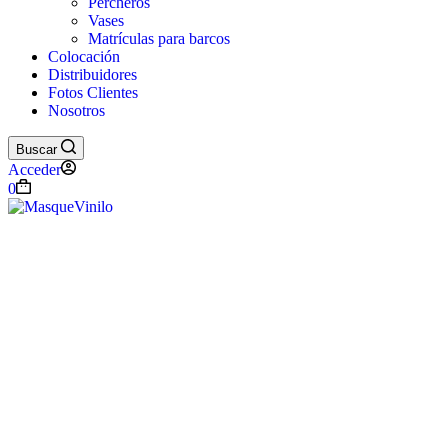
Percheros
Vases
Matrículas para barcos
Colocación
Distribuidores
Fotos Clientes
Nosotros
Buscar
Acceder
Carro
0
de
compra