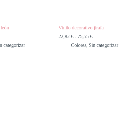
 león
Vinilo decorativo jirafa
Rango
Rango
22,82
€
-
75,55
€
de
de
n categorizar
Colores
,
Sin categorizar
precios:
precios:
desde
desde
18,27 €
22,82 €
hasta
hasta
56,45 €
75,55 €