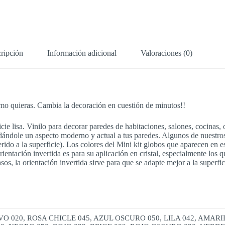
ripción
Información adicional
Valoraciones (0)
mo quieras. Cambia la decoración en cuestión de minutos!!
icie lisa. Vinilo para decorar paredes de habitaciones, salones, cocinas,
ándole un aspecto moderno y actual a tus paredes. Algunos de nuestros 
erido a la superficie). Los colores del Mini kit globos que aparecen en
entación invertida es para su aplicación en cristal, especialmente los que
 casos, la orientación invertida sirve para que se adapte mejor a la super
 020, ROSA CHICLE 045, AZUL OSCURO 050, LILA 042, AMARI