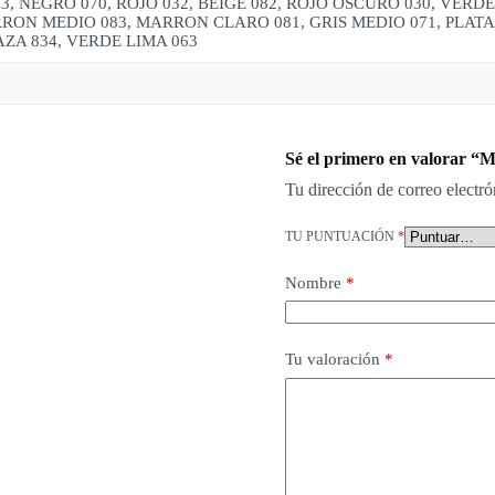
3, NEGRO 070, ROJO 032, BEIGE 082, ROJO OSCURO 030, VER
RON MEDIO 083, MARRON CLARO 081, GRIS MEDIO 071, PLATA, 
ZA 834, VERDE LIMA 063
Sé el primero en valorar “Mi
Tu dirección de correo electró
TU PUNTUACIÓN
*
Nombre
*
Tu valoración
*