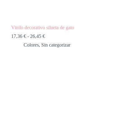
Vinilo decorativo silueta de gato
Rango
17,36
€
-
26,45
€
de
Colores
,
Sin categorizar
precios:
desde
17,36 €
hasta
26,45 €