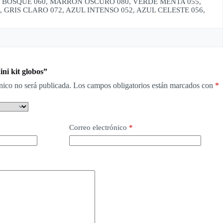
DE BOSQUE 060, MARRON OSCURO 080, VERDE MENTA 055,
GRIS CLARO 072, AZUL INTENSO 052, AZUL CELESTE 056,
ni kit globos”
nico no será publicada.
Los campos obligatorios están marcados con
*
Correo electrónico
*