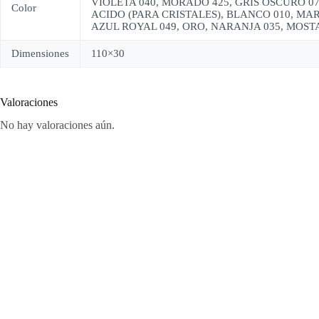
VIOLETA 040, MORADO 425, GRIS OSCURO 07
Color
ACIDO (PARA CRISTALES), BLANCO 010, MAR
AZUL ROYAL 049, ORO, NARANJA 035, MOSTA
Dimensiones
110×30
Valoraciones
No hay valoraciones aún.