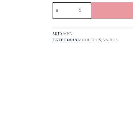
Mini
kit
globos
cantidad
SKU:
MK3
CATEGORÍAS:
COLORES
,
VARIOS