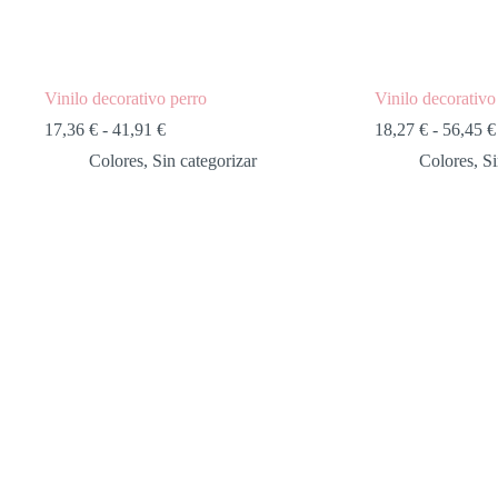
Vinilo decorativo perro
Vinilo decorativo
Rango
17,36
€
-
41,91
€
18,27
€
-
56,45
€
de
Colores
,
Sin categorizar
Colores
,
Si
precios:
desde
17,36 €
hasta
41,91 €