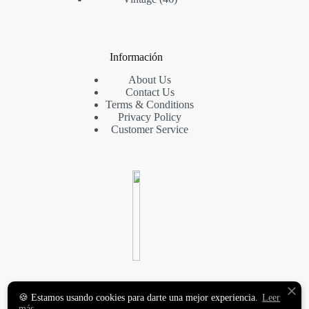
Información
About Us
Contact Us
Terms & Conditions
Privacy Policy
Customer Service
VINILOS DECORATIVOS
🍪 Estamos usando cookies para darte una mejor experiencia.
Leer
Y FOTOMURALES
más