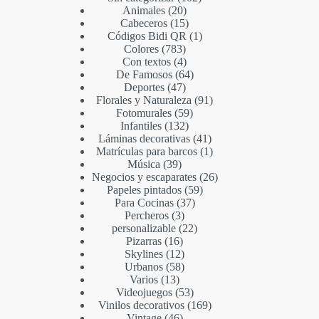
Animales
20
Cabeceros
15
Códigos Bidi QR
1
Colores
783
Con textos
4
De Famosos
64
Deportes
47
Florales y Naturaleza
91
Fotomurales
59
Infantiles
132
Láminas decorativas
41
Matrículas para barcos
1
Música
39
Negocios y escaparates
26
Papeles pintados
59
Para Cocinas
37
Percheros
3
personalizable
22
Pizarras
16
Skylines
12
Urbanos
58
Varios
13
Videojuegos
53
Vinilos decorativos
169
Vintage
46