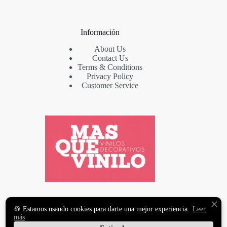
Información
About Us
Contact Us
Terms & Conditions
Privacy Policy
Customer Service
VINILOS DECORATIVOS
🍪 Estamos usando cookies para darte una mejor experiencia.
Leer
Y FOTOMURALES
más
PREMIUM