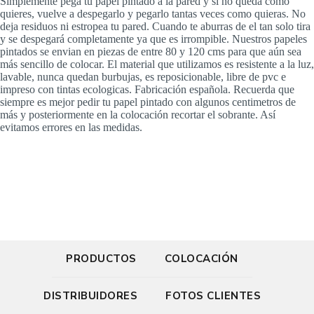
Simplemente pega tu papel pintado a la pared y si no queda como
quieres, vuelve a despegarlo y pegarlo tantas veces como quieras. No
deja residuos ni estropea tu pared. Cuando te aburras de el tan solo tira
y se despegará completamente ya que es irrompible. Nuestros papeles
pintados se envian en piezas de entre 80 y 120 cms para que aún sea
más sencillo de colocar. El material que utilizamos es resistente a la luz,
lavable, nunca quedan burbujas, es reposicionable, libre de pvc e
impreso con tintas ecologicas. Fabricación española. Recuerda que
siempre es mejor pedir tu papel pintado con algunos centimetros de
más y posteriormente en la colocación recortar el sobrante. Así
evitamos errores en las medidas.
PRODUCTOS
COLOCACIÓN
DISTRIBUIDORES
FOTOS CLIENTES