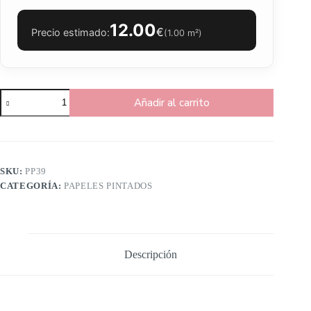
12.00
€
Precio estimado:
(
1.00
m²)
Añadir al carrito
SKU:
PP39
CATEGORÍA:
PAPELES PINTADOS
Descripción