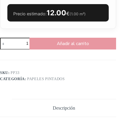
12.00
€
Precio estimado:
(
1.00
m²)
Añadir al carrito
SKU:
PP33
CATEGORÍA:
PAPELES PINTADOS
Descripción