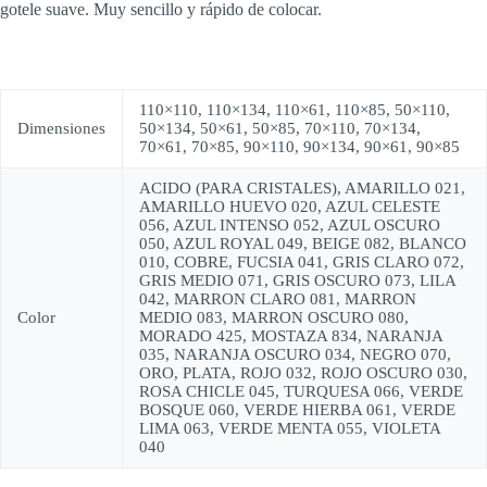
gotele suave. Muy sencillo y rápido de colocar.
110×110, 110×134, 110×61, 110×85, 50×110,
Dimensiones
50×134, 50×61, 50×85, 70×110, 70×134,
70×61, 70×85, 90×110, 90×134, 90×61, 90×85
ACIDO (PARA CRISTALES), AMARILLO 021,
AMARILLO HUEVO 020, AZUL CELESTE
056, AZUL INTENSO 052, AZUL OSCURO
050, AZUL ROYAL 049, BEIGE 082, BLANCO
010, COBRE, FUCSIA 041, GRIS CLARO 072,
GRIS MEDIO 071, GRIS OSCURO 073, LILA
042, MARRON CLARO 081, MARRON
Color
MEDIO 083, MARRON OSCURO 080,
MORADO 425, MOSTAZA 834, NARANJA
035, NARANJA OSCURO 034, NEGRO 070,
ORO, PLATA, ROJO 032, ROJO OSCURO 030,
ROSA CHICLE 045, TURQUESA 066, VERDE
BOSQUE 060, VERDE HIERBA 061, VERDE
LIMA 063, VERDE MENTA 055, VIOLETA
040