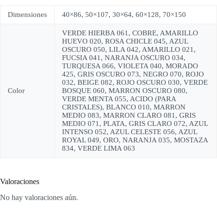
Dimensiones
40×86, 50×107, 30×64, 60×128, 70×150
VERDE HIERBA 061, COBRE, AMARILLO
HUEVO 020, ROSA CHICLE 045, AZUL
OSCURO 050, LILA 042, AMARILLO 021,
FUCSIA 041, NARANJA OSCURO 034,
TURQUESA 066, VIOLETA 040, MORADO
425, GRIS OSCURO 073, NEGRO 070, ROJO
032, BEIGE 082, ROJO OSCURO 030, VERDE
Color
BOSQUE 060, MARRON OSCURO 080,
VERDE MENTA 055, ACIDO (PARA
CRISTALES), BLANCO 010, MARRON
MEDIO 083, MARRON CLARO 081, GRIS
MEDIO 071, PLATA, GRIS CLARO 072, AZUL
INTENSO 052, AZUL CELESTE 056, AZUL
ROYAL 049, ORO, NARANJA 035, MOSTAZA
834, VERDE LIMA 063
Valoraciones
No hay valoraciones aún.