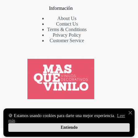
Información
About Us
Contact Us
Terms & Conditions
Privacy Policy
Customer Service
VINILOS DECORATIVOS
🍪 Estamos usando cookies para darte una mejor experiencia.
Leer
Y FOTOMURALES
más
PREMIUM
Entiendo
Copyright © 2026 MasqueVinilo