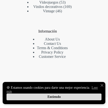
Videojuegos
53
Vinilos decorativos
169
Vintage
46
Información
About Us
Contact Us
Terms & Conditions
Privacy Policy
Customer Service
VINILOS DECORATIVOS
🍪 Estamos usando cookies para darte una mejor experiencia.
Leer
Y FOTOMURALES
más
PREMIUM
Entiendo
Copyright © 2026 MasqueVinilo