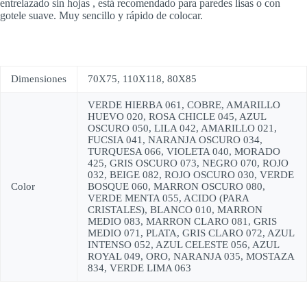
entrelazado sin hojas , está recomendado para paredes lisas o con
gotele suave. Muy sencillo y rápido de colocar.
Dimensiones
70X75, 110X118, 80X85
VERDE HIERBA 061, COBRE, AMARILLO
HUEVO 020, ROSA CHICLE 045, AZUL
OSCURO 050, LILA 042, AMARILLO 021,
FUCSIA 041, NARANJA OSCURO 034,
TURQUESA 066, VIOLETA 040, MORADO
425, GRIS OSCURO 073, NEGRO 070, ROJO
032, BEIGE 082, ROJO OSCURO 030, VERDE
Color
BOSQUE 060, MARRON OSCURO 080,
VERDE MENTA 055, ACIDO (PARA
CRISTALES), BLANCO 010, MARRON
MEDIO 083, MARRON CLARO 081, GRIS
MEDIO 071, PLATA, GRIS CLARO 072, AZUL
INTENSO 052, AZUL CELESTE 056, AZUL
ROYAL 049, ORO, NARANJA 035, MOSTAZA
834, VERDE LIMA 063