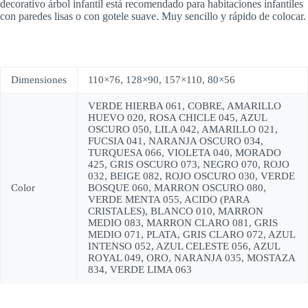
decorativo árbol infantil está recomendado para habitaciones infantiles
con paredes lisas o con gotele suave. Muy sencillo y rápido de colocar.
Dimensiones
110×76, 128×90, 157×110, 80×56
VERDE HIERBA 061, COBRE, AMARILLO
HUEVO 020, ROSA CHICLE 045, AZUL
OSCURO 050, LILA 042, AMARILLO 021,
FUCSIA 041, NARANJA OSCURO 034,
TURQUESA 066, VIOLETA 040, MORADO
425, GRIS OSCURO 073, NEGRO 070, ROJO
032, BEIGE 082, ROJO OSCURO 030, VERDE
Color
BOSQUE 060, MARRON OSCURO 080,
VERDE MENTA 055, ACIDO (PARA
CRISTALES), BLANCO 010, MARRON
MEDIO 083, MARRON CLARO 081, GRIS
MEDIO 071, PLATA, GRIS CLARO 072, AZUL
INTENSO 052, AZUL CELESTE 056, AZUL
ROYAL 049, ORO, NARANJA 035, MOSTAZA
834, VERDE LIMA 063