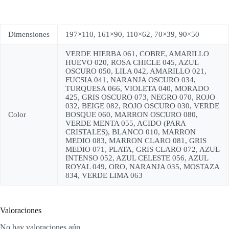
Dimensiones
197×110, 161×90, 110×62, 70×39, 90×50
VERDE HIERBA 061, COBRE, AMARILLO
HUEVO 020, ROSA CHICLE 045, AZUL
OSCURO 050, LILA 042, AMARILLO 021,
FUCSIA 041, NARANJA OSCURO 034,
TURQUESA 066, VIOLETA 040, MORADO
425, GRIS OSCURO 073, NEGRO 070, ROJO
032, BEIGE 082, ROJO OSCURO 030, VERDE
Color
BOSQUE 060, MARRON OSCURO 080,
VERDE MENTA 055, ACIDO (PARA
CRISTALES), BLANCO 010, MARRON
MEDIO 083, MARRON CLARO 081, GRIS
MEDIO 071, PLATA, GRIS CLARO 072, AZUL
INTENSO 052, AZUL CELESTE 056, AZUL
ROYAL 049, ORO, NARANJA 035, MOSTAZA
834, VERDE LIMA 063
Valoraciones
No hay valoraciones aún.