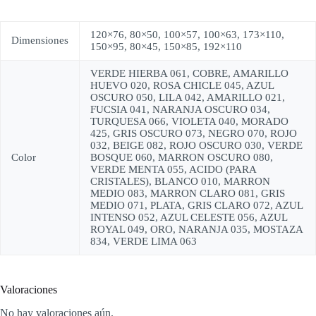
120×76, 80×50, 100×57, 100×63, 173×110,
Dimensiones
150×95, 80×45, 150×85, 192×110
VERDE HIERBA 061, COBRE, AMARILLO
HUEVO 020, ROSA CHICLE 045, AZUL
OSCURO 050, LILA 042, AMARILLO 021,
FUCSIA 041, NARANJA OSCURO 034,
TURQUESA 066, VIOLETA 040, MORADO
425, GRIS OSCURO 073, NEGRO 070, ROJO
032, BEIGE 082, ROJO OSCURO 030, VERDE
Color
BOSQUE 060, MARRON OSCURO 080,
VERDE MENTA 055, ACIDO (PARA
CRISTALES), BLANCO 010, MARRON
MEDIO 083, MARRON CLARO 081, GRIS
MEDIO 071, PLATA, GRIS CLARO 072, AZUL
INTENSO 052, AZUL CELESTE 056, AZUL
ROYAL 049, ORO, NARANJA 035, MOSTAZA
834, VERDE LIMA 063
Valoraciones
No hay valoraciones aún.