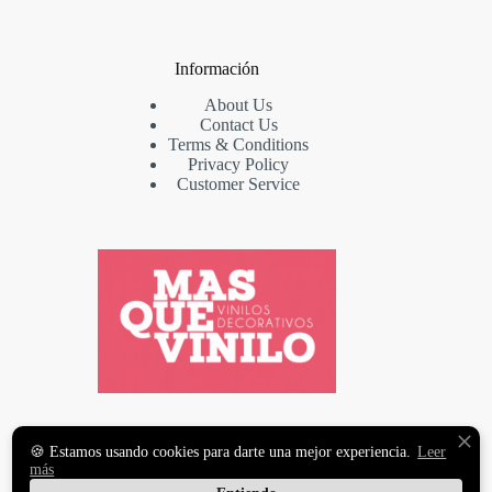
Información
About Us
Contact Us
Terms & Conditions
Privacy Policy
Customer Service
VINILOS DECORATIVOS
🍪 Estamos usando cookies para darte una mejor experiencia.
Leer
Y FOTOMURALES
más
PREMIUM