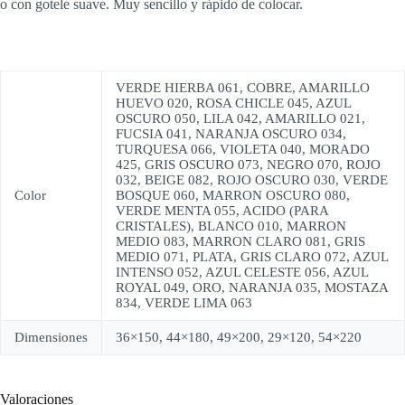
o con gotele suave. Muy sencillo y rápido de colocar.
VERDE HIERBA 061, COBRE, AMARILLO
HUEVO 020, ROSA CHICLE 045, AZUL
OSCURO 050, LILA 042, AMARILLO 021,
FUCSIA 041, NARANJA OSCURO 034,
TURQUESA 066, VIOLETA 040, MORADO
425, GRIS OSCURO 073, NEGRO 070, ROJO
032, BEIGE 082, ROJO OSCURO 030, VERDE
Color
BOSQUE 060, MARRON OSCURO 080,
VERDE MENTA 055, ACIDO (PARA
CRISTALES), BLANCO 010, MARRON
MEDIO 083, MARRON CLARO 081, GRIS
MEDIO 071, PLATA, GRIS CLARO 072, AZUL
INTENSO 052, AZUL CELESTE 056, AZUL
ROYAL 049, ORO, NARANJA 035, MOSTAZA
834, VERDE LIMA 063
Dimensiones
36×150, 44×180, 49×200, 29×120, 54×220
Valoraciones