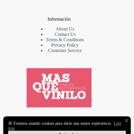
Información
About Us
Contact Us
Terms & Conditions
Privacy Policy
Customer Service
VINILOS DECORATIVOS
🍪 Estamos usando cookies para darte una mejor experiencia.
Leer
Y FOTOMURALES
más
PREMIUM