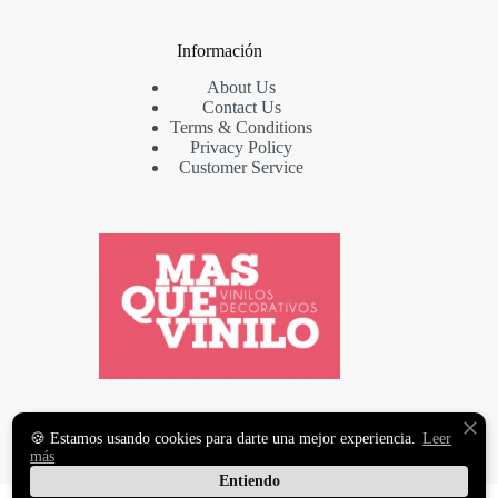
Información
About Us
Contact Us
Terms & Conditions
Privacy Policy
Customer Service
VINILOS DECORATIVOS
🍪 Estamos usando cookies para darte una mejor experiencia.
Leer
Y FOTOMURALES
más
PREMIUM
Entiendo
Copyright © 2026 MasqueVinilo