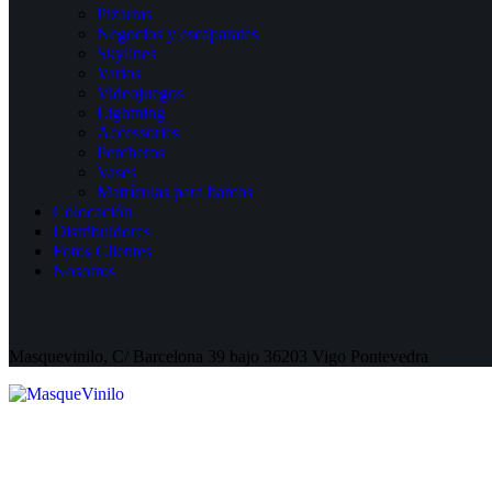
Pizarras
Negocios y escaparates
Skylines
Varios
Videojuegos
Lightning
Accessories
Percheros
Vases
Matrículas para barcos
Colocación
Distribuidores
Fotos Clientes
Nosotros
Masquevinilo, C/ Barcelona 39 bajo 36203 Vigo Pontevedra