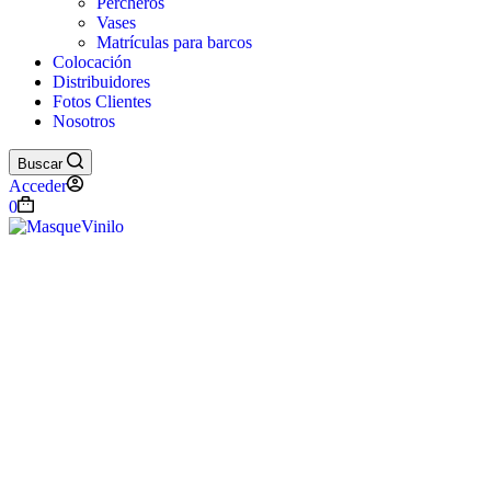
Percheros
Vases
Matrículas para barcos
Colocación
Distribuidores
Fotos Clientes
Nosotros
Buscar
Acceder
Carro
0
de
compra