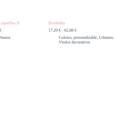
zapatillas II
Bombillas
€
17,20
€
-
62,88
€
rbanos
Colores
,
personalizable
,
Urbanos
,
Vinilos decorativos