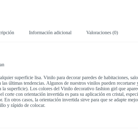
ripción
Información adicional
Valoraciones (0)
ban
alquier superficie lisa. Vinilo para decorar paredes de habitaciones, sal
as últimas tendencias. Algunos de nuestros vinilos pueden recortarse y
 a la superficie). Los colores del Vinilo decorativo fashion girl que ap
l corte con orientación invertida es para su aplicación en cristal, especi
rior. En otros casos, la orientación invertida sirve para que se adapte mej
llo y rápido de colocar.