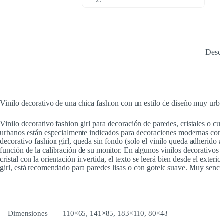
Desc
Vinilo decorativo de una chica fashion con un estilo de diseño muy ur
Vinilo decorativo fashion girl para decoración de paredes, cristales o cu
urbanos están especialmente indicados para decoraciones modernas con l
decorativo fashion girl, queda sin fondo (solo el vinilo queda adherido
función de la calibración de su monitor. En algunos vinilos decorativos e
cristal con la orientación invertida, el texto se leerá bien desde el exte
girl, está recomendado para paredes lisas o con gotele suave. Muy senci
Dimensiones
110×65, 141×85, 183×110, 80×48