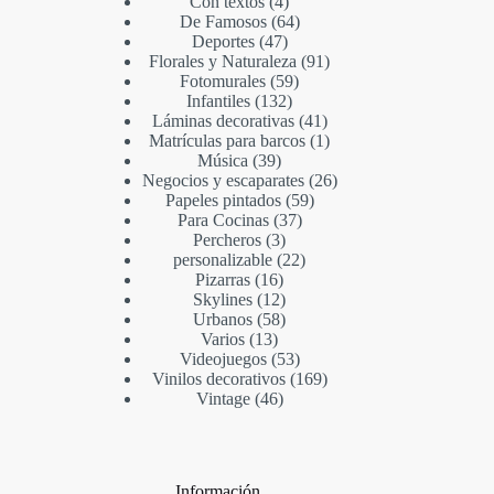
Con textos
4
De Famosos
64
Deportes
47
Florales y Naturaleza
91
Fotomurales
59
Infantiles
132
Láminas decorativas
41
Matrículas para barcos
1
Música
39
Negocios y escaparates
26
Papeles pintados
59
Para Cocinas
37
Percheros
3
personalizable
22
Pizarras
16
Skylines
12
Urbanos
58
Varios
13
Videojuegos
53
Vinilos decorativos
169
Vintage
46
Información