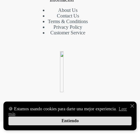
About Us
Contact Us
Terms & Conditions
Privacy Policy
Customer Service
VINILOS DECORATIVOS
🍪 Estamos usando cookies para darte una mejor experiencia.
Leer
Y FOTOMURALES
más
PREMIUM
Entiendo
Copyright © 2026 MasqueVinilo