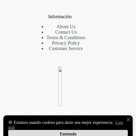
Información
About Us
Contact Us
Terms & Conditions
Privacy Policy
Customer Service
VINILOS DECORATIVOS
🍪 Estamos usando cookies para darte una mejor experiencia.
Leer
Y FOTOMURALES
más
PREMIUM
Entiendo