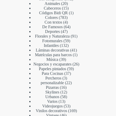
Animales
20
Cabeceros
15
Códigos Bidi QR
1
Colores
783
Con textos
4
De Famosos
64
Deportes
47
Florales y Naturaleza
91
Fotomurales
59
Infantiles
132
Láminas decorativas
41
Matrículas para barcos
1
Música
39
Negocios y escaparates
26
Papeles pintados
59
Para Cocinas
37
Percheros
3
personalizable
22
Pizarras
16
Skylines
12
Urbanos
58
Varios
13
Videojuegos
53
Vinilos decorativos
169
Vintage
46