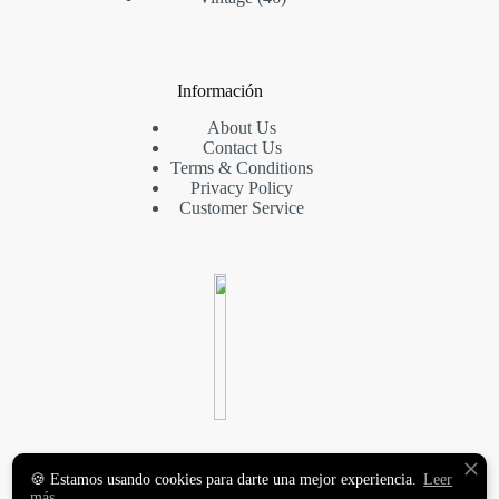
Información
About Us
Contact Us
Terms & Conditions
Privacy Policy
Customer Service
VINILOS DECORATIVOS
🍪 Estamos usando cookies para darte una mejor experiencia.
Leer
Y FOTOMURALES
más