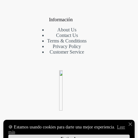
Información
About Us
Contact Us
Terms & Conditions
Privacy Policy
Customer Service
VINILOS DECORATIVOS
🍪 Estamos usando cookies para darte una mejor experiencia.
Leer
Y FOTOMURALES
más
PREMIUM