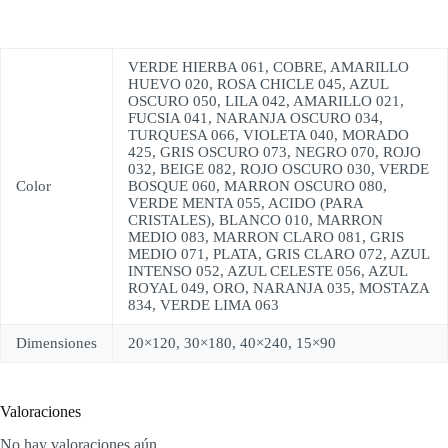
VERDE HIERBA 061, COBRE, AMARILLO
HUEVO 020, ROSA CHICLE 045, AZUL
OSCURO 050, LILA 042, AMARILLO 021,
FUCSIA 041, NARANJA OSCURO 034,
TURQUESA 066, VIOLETA 040, MORADO
425, GRIS OSCURO 073, NEGRO 070, ROJO
032, BEIGE 082, ROJO OSCURO 030, VERDE
Color
BOSQUE 060, MARRON OSCURO 080,
VERDE MENTA 055, ACIDO (PARA
CRISTALES), BLANCO 010, MARRON
MEDIO 083, MARRON CLARO 081, GRIS
MEDIO 071, PLATA, GRIS CLARO 072, AZUL
INTENSO 052, AZUL CELESTE 056, AZUL
ROYAL 049, ORO, NARANJA 035, MOSTAZA
834, VERDE LIMA 063
Dimensiones
20×120, 30×180, 40×240, 15×90
Valoraciones
No hay valoraciones aún.