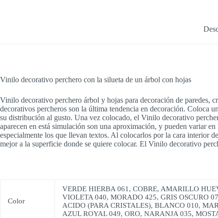
Desc
Vinilo decorativo perchero con la silueta de un árbol con hojas
Vinilo decorativo perchero árbol y hojas para decoración de paredes, cri
decorativos percheros son la última tendencia en decoración. Coloca un 
su distribución al gusto. Una vez colocado, el Vinilo decorativo percher
aparecen en está simulación son una aproximación, y pueden variar en fun
especialmente los que llevan textos. Al colocarlos por la cara interior del
mejor a la superficie donde se quiere colocar. El Vinilo decorativo per
VERDE HIERBA 061, COBRE, AMARILLO HUEVO
VIOLETA 040, MORADO 425, GRIS OSCURO 07
Color
ACIDO (PARA CRISTALES), BLANCO 010, MAR
AZUL ROYAL 049, ORO, NARANJA 035, MOSTA