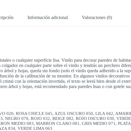
ripción
Información adicional
Valoraciones (0)
stales o cualquier superficie lisa. Vinilo para decorar paredes de habita
colgador en cualquier parte sobre el vinilo y tendrás un perchero difer
o árbol y hojas, queda sin fondo (solo el vinilo queda adherido a la sup
ción de la calibración de su monitor. En algunos vinilos decorativos el 
 cristal con la orientación invertida, el texto se leerá bien desde el exte
chero árbol y hojas, está recomendado para paredes lisas o con gotele su
 020, ROSA CHICLE 045, AZUL OSCURO 050, LILA 042, AMARI
3, NEGRO 070, ROJO 032, BEIGE 082, ROJO OSCURO 030, VER
RON MEDIO 083, MARRON CLARO 081, GRIS MEDIO 071, PLATA, 
ZA 834, VERDE LIMA 063