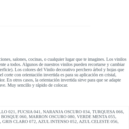
ciones, salones, cocinas, o cualquier lugar que te imagines. Los vinilos
ente a todos. Algunos de nuestros vinilos pueden recortarse y cambiar
erficie). Los colores del Vinilo decorativo perchero árbol y hojas que
corte con orientación invertida es para su aplicación en cristal,
rior. En otros casos, la orientación invertida sirve para que se adapte
ave. Muy sencillo y rápido de colocar.
LLO 021, FUCSIA 041, NARANJA OSCURO 034, TURQUESA 066,
DE BOSQUE 060, MARRON OSCURO 080, VERDE MENTA 055,
GRIS CLARO 072, AZUL INTENSO 052, AZUL CELESTE 056,