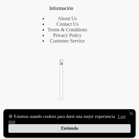
Información
About Us
Contact Us
Terms & Conditions
Privacy Policy
Customer Service
VINILOS DECORATIVOS
🍪 Estamos usando cookies para darte una mejor experiencia.
Leer
Y FOTOMURALES
más
PREMIUM
Entiendo
Copyright © 2026 MasqueVinilo