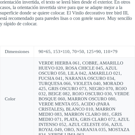
orientación invertida, el texto se leerá bien desde el exterior. En otros
casos, la orientación invertida sirve para que se adapte mejor a la
superficie donde se quiere colocar. El Vinilo decorativo tree bird III,
está recomendado para paredes lisas o con gotele suave. Muy sencillo
y rápido de colocar.
Dimensiones
90×65, 153×110, 70×50, 125×90, 110×79
VERDE HIERBA 061, COBRE, AMARILLO
HUEVO 020, ROSA CHICLE 045, AZUL
OSCURO 050, LILA 042, AMARILLO 021,
FUCSIA 041, NARANJA OSCURO 034,
TURQUESA 066, VIOLETA 040, MORADO
425, GRIS OSCURO 073, NEGRO 070, ROJO
032, BEIGE 082, ROJO OSCURO 030, VERDE
Color
BOSQUE 060, MARRON OSCURO 080,
VERDE MENTA 055, ACIDO (PARA
CRISTALES), BLANCO 010, MARRON
MEDIO 083, MARRON CLARO 081, GRIS
MEDIO 071, PLATA, GRIS CLARO 072, AZUL
INTENSO 052, AZUL CELESTE 056, AZUL
ROYAL 049, ORO, NARANJA 035, MOSTAZA
834, VERDE LIMA 063