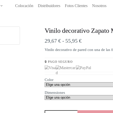
Colocación
Distribuidores
Fotos Clientes
Nosotros
Vinilo decorativo Zapato 
Rango
29,67
€
-
55,95
€
de
Vinilo decorativo de pared con una de las
precios:
desde
🔒 PAGO SEGURO
29,67 €
hasta
Color
55,95 €
Dimensiones
Vinilo