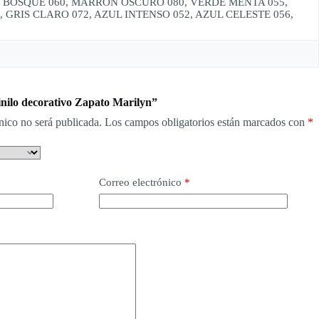
DE BOSQUE 060, MARRON OSCURO 080, VERDE MENTA 055,
GRIS CLARO 072, AZUL INTENSO 052, AZUL CELESTE 056,
inilo decorativo Zapato Marilyn”
nico no será publicada.
Los campos obligatorios están marcados con
*
Correo electrónico
*