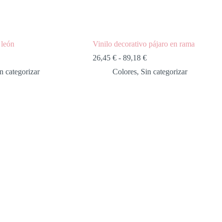
 león
Vinilo decorativo pájaro en rama
Rango
Rango
26,45
€
-
89,18
€
de
de
n categorizar
Colores
,
Sin categorizar
precios:
precios:
desde
desde
18,27 €
26,45 €
hasta
hasta
56,45 €
89,18 €