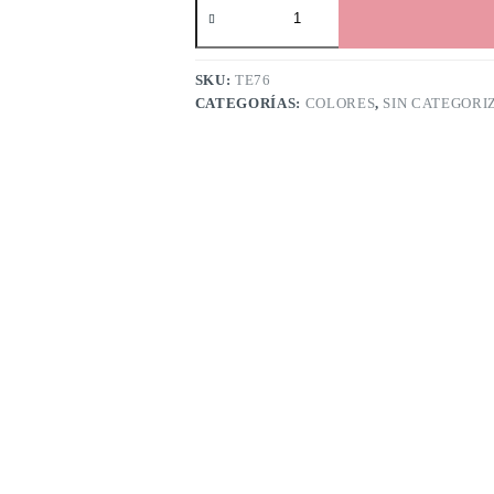
decorativo
Zapato
Marilyn
cantidad
SKU:
TE76
CATEGORÍAS:
COLORES
,
SIN CATEGORI