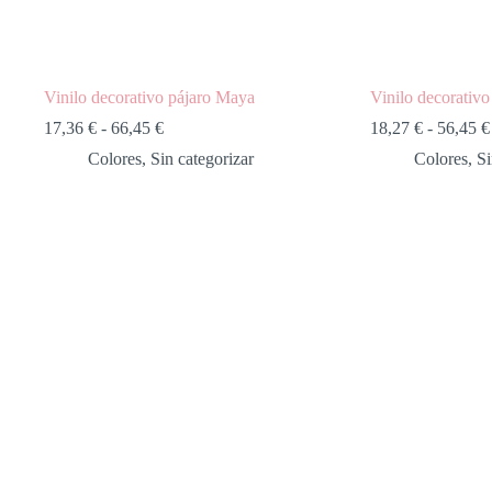
Vinilo decorativo pájaro Maya
Vinilo decorativo
Rango
17,36
€
-
66,45
€
18,27
€
-
56,45
€
de
Colores
,
Sin categorizar
Colores
,
Si
precios:
desde
17,36 €
hasta
66,45 €