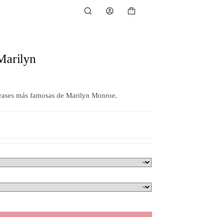
Carro
de
compra
Marilyn
 frases más famosas de Marilyn Monroe.