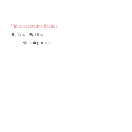
Vinilo decorativo libélula
Rango
36,45
€
-
99,18
€
de
Sin categorizar
precios:
desde
36,45 €
hasta
99,18 €