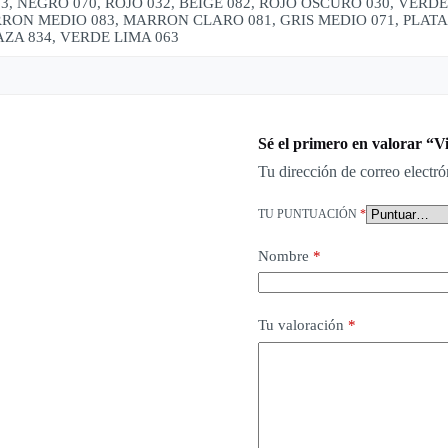
3, NEGRO 070, ROJO 032, BEIGE 082, ROJO OSCURO 030, VER
RON MEDIO 083, MARRON CLARO 081, GRIS MEDIO 071, PLATA, 
ZA 834, VERDE LIMA 063
Sé el primero en valorar “V
Tu dirección de correo electró
TU PUNTUACIÓN
*
Nombre
*
Tu valoración
*