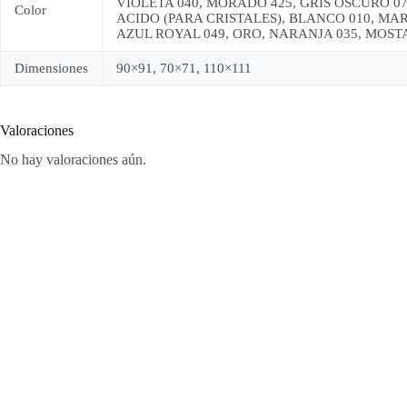
VIOLETA 040, MORADO 425, GRIS OSCURO 07
Color
ACIDO (PARA CRISTALES), BLANCO 010, MAR
AZUL ROYAL 049, ORO, NARANJA 035, MOSTA
Dimensiones
90×91, 70×71, 110×111
Valoraciones
No hay valoraciones aún.