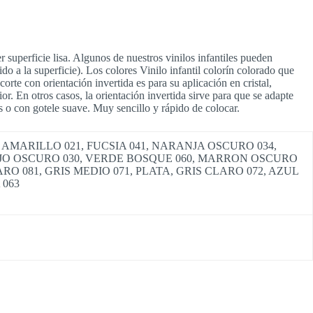
r superficie lisa. Algunos de nuestros vinilos infantiles pueden
do a la superficie). Los colores Vinilo infantil colorín colorado que
rte con orientación invertida es para su aplicación en cristal,
rior. En otros casos, la orientación invertida sirve para que se adapte
as o con gotele suave. Muy sencillo y rápido de colocar.
 AMARILLO 021, FUCSIA 041, NARANJA OSCURO 034,
 ROJO OSCURO 030, VERDE BOSQUE 060, MARRON OSCURO
O 081, GRIS MEDIO 071, PLATA, GRIS CLARO 072, AZUL
 063