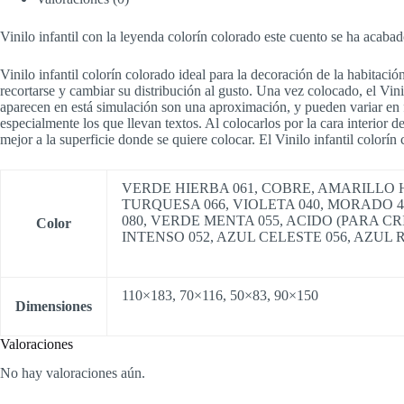
Vinilo infantil con la leyenda colorín colorado este cuento se ha acaba
Vinilo infantil colorín colorado ideal para la decoración de la habitaci
recortarse y cambiar su distribución al gusto. Una vez colocado, el Vinil
aparecen en está simulación son una aproximación, y pueden variar en fun
especialmente los que llevan textos. Al colocarlos por la cara interior del
mejor a la superficie donde se quiere colocar. El Vinilo infantil colorí
VERDE HIERBA 061, COBRE, AMARILLO HU
TURQUESA 066, VIOLETA 040, MORADO 4
080, VERDE MENTA 055, ACIDO (PARA CR
Color
INTENSO 052, AZUL CELESTE 056, AZUL 
110×183, 70×116, 50×83, 90×150
Dimensiones
Valoraciones
No hay valoraciones aún.