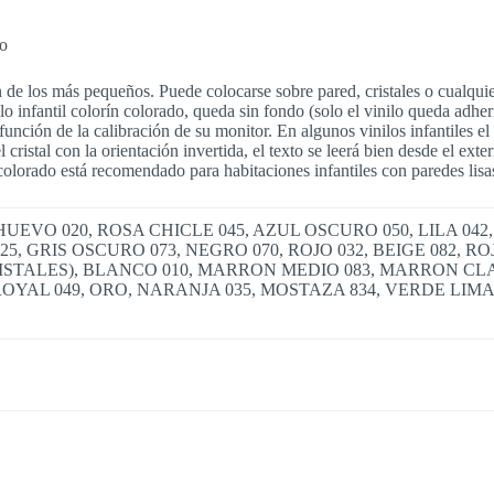
do
ón de los más pequeños. Puede colocarse sobre pared, cristales o cualquie
o infantil colorín colorado, queda sin fondo (solo el vinilo queda adheri
ción de la calibración de su monitor. En algunos vinilos infantiles el co
 cristal con la orientación invertida, el texto se leerá bien desde el exte
n colorado está recomendado para habitaciones infantiles con paredes lis
EVO 020, ROSA CHICLE 045, AZUL OSCURO 050, LILA 042,
25, GRIS OSCURO 073, NEGRO 070, ROJO 032, BEIGE 082,
ISTALES), BLANCO 010, MARRON MEDIO 083, MARRON CLAR
ROYAL 049, ORO, NARANJA 035, MOSTAZA 834, VERDE LIMA