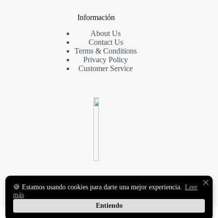
Información
About Us
Contact Us
Terms & Conditions
Privacy Policy
Customer Service
VINILOS DECORATIVOS
🍪 Estamos usando cookies para darte una mejor experiencia.
Leer
Y FOTOMURALES
más
PREMIUM
Entiendo
Copyright © 2026 MasqueVinilo