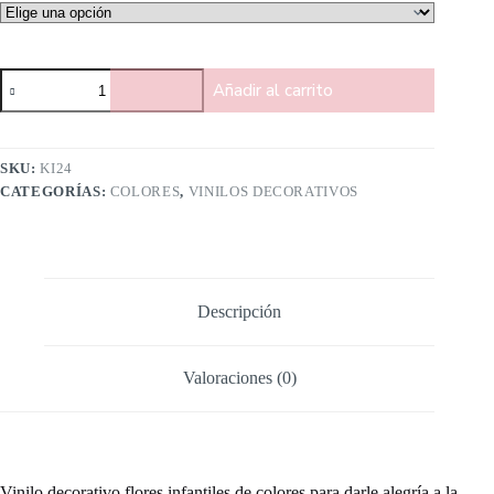
Añadir al carrito
SKU:
KI24
CATEGORÍAS:
COLORES
,
VINILOS DECORATIVOS
Descripción
Valoraciones (0)
Vinilo decorativo flores infantiles de colores para darle alegría a la