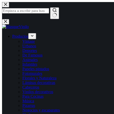
Saltar
al
contenido
Sin
resultados
Productos
Vintage
Urbanos
Deportes
De Famosos
Animales
Infantiles
Papeles pintados
Fotomurales
Florales y Naturaleza
Láminas decorativas
Cabeceros
Vinilos decorativos
Para Cocinas
Música
Pizarras
Negocios y escaparates