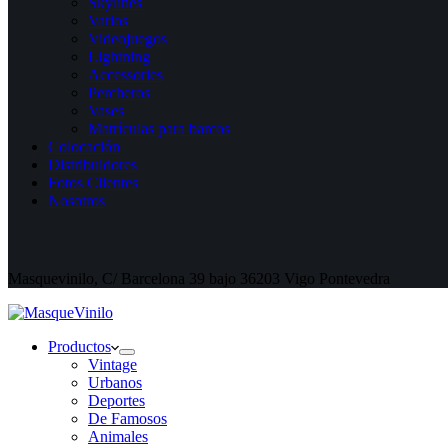
Skylines
Varios
Videojuegos
Lightning
Accessories
Percheros
Vases
Matrículas para barcos
Colocación
Distribuidores
Fotos Clientes
Nosotros
Masquevinilo, C/ Barcelona 39 bajo 36203 Vigo Pontevedra
Productos
Vintage
Urbanos
Deportes
De Famosos
Animales