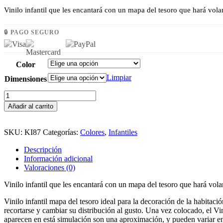
de
Vinilo infantil que les encantará con un mapa del tesoro que hará vol
precios:
desde
🔒 PAGO SEGURO
46,36 €
hasta
Color
113,86 €
Limpiar
Dimensiones
Vinilo
infantil
Añadir al carrito
mapa
del
SKU:
KI87
Categorías:
Colores
,
Infantiles
tesoro
cantidad
Descripción
Información adicional
Valoraciones (0)
Vinilo infantil que les encantará con un mapa del tesoro que hará vol
Vinilo infantil mapa del tesoro ideal para la decoración de la habitaci
recortarse y cambiar su distribución al gusto. Una vez colocado, el Vin
aparecen en está simulación son una aproximación, y pueden variar en fu