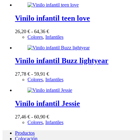
desde
17,36 €
hasta
Vinilo infantil teen love
51,00 €
Rango
26,20
€
-
64,36
€
de
Colores
,
Infantiles
precios:
desde
26,20 €
hasta
Vinilo infantil Buzz lightyear
64,36 €
Rango
27,78
€
-
59,91
€
de
Colores
,
Infantiles
precios:
desde
27,78 €
hasta
Vinilo infantil Jessie
59,91 €
Rango
27,46
€
-
60,90
€
de
Colores
,
Infantiles
precios:
Productos
desde
Colocación
27,46 €