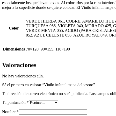
especialmente los que llevan textos. Al colocarlos por la cara interior d
mejor a la superficie donde se quiere colocar. El Vinilo infantil mapa
VERDE HIERBA 061, COBRE, AMARILLO HUEVO 
TURQUESA 066, VIOLETA 040, MORADO 425, G
Color
VERDE MENTA 055, ACIDO (PARA CRISTALES)
052, AZUL CELESTE 056, AZUL ROYAL 049, O
Dimensiones
70×120, 90×155, 110×190
Valoraciones
No hay valoraciones aún.
Sé el primero en valorar “Vinilo infantil mapa del tesoro”
Tu dirección de correo electrónico no será publicada.
Los campos obli
Tu puntuación
*
Nombre
*