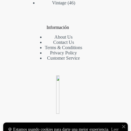
Vintage
46
Información
About Us
Contact Us
Terms & Conditions
Privacy Policy
Customer Service
VINILOS DECORATIVOS
🍪 Estamos usando cookies para darte una mejor experiencia.
Leer