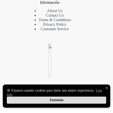
Información
About Us
Contact Us
Terms & Conditions
Privacy Policy
Customer Service
VINILOS DECORATIVOS
🍪 Estamos usando cookies para darte una mejor experiencia.
Leer
Y FOTOMURALES
más
PREMIUM
Entiendo
Copyright © 2026 MasqueVinilo