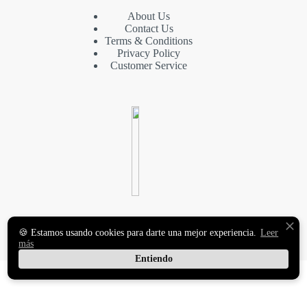
About Us
Contact Us
Terms & Conditions
Privacy Policy
Customer Service
VINILOS DECORATIVOS
🍪 Estamos usando cookies para darte una mejor experiencia.
Leer
Y FOTOMURALES
más
PREMIUM
Entiendo
Copyright © 2026 MasqueVinilo