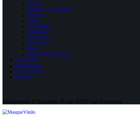
Pizarras
Negocios y escaparates
Skylines
Varios
Videojuegos
Lightning
Accessories
Percheros
Vases
Matrículas para barcos
Colocación
Distribuidores
Fotos Clientes
Nosotros
Masquevinilo, C/ Barcelona 39 bajo 36203 Vigo Pontevedra