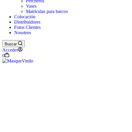
Percheros
Vases
Matrículas para barcos
Colocación
Distribuidores
Fotos Clientes
Nosotros
Buscar
Acceder
Carro
0
de
compra