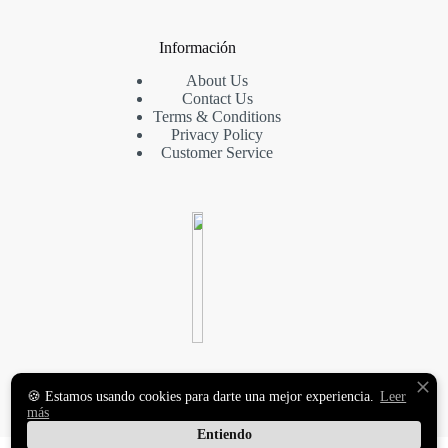
Información
About Us
Contact Us
Terms & Conditions
Privacy Policy
Customer Service
VINILOS DECORATIVOS
🍪 Estamos usando cookies para darte una mejor experiencia.
Leer
Y FOTOMURALES
más
PREMIUM
Entiendo
Copyright © 2026 MasqueVinilo