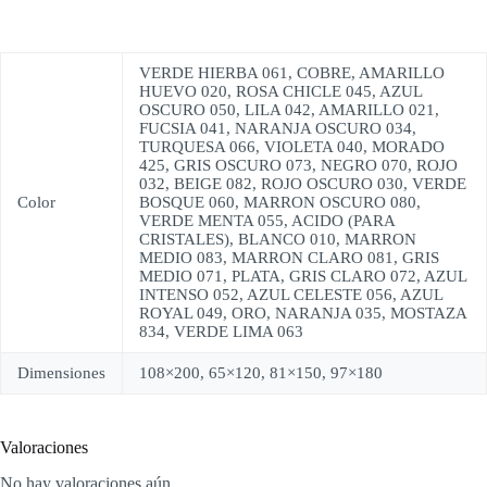
VERDE HIERBA 061, COBRE, AMARILLO
HUEVO 020, ROSA CHICLE 045, AZUL
OSCURO 050, LILA 042, AMARILLO 021,
FUCSIA 041, NARANJA OSCURO 034,
TURQUESA 066, VIOLETA 040, MORADO
425, GRIS OSCURO 073, NEGRO 070, ROJO
032, BEIGE 082, ROJO OSCURO 030, VERDE
Color
BOSQUE 060, MARRON OSCURO 080,
VERDE MENTA 055, ACIDO (PARA
CRISTALES), BLANCO 010, MARRON
MEDIO 083, MARRON CLARO 081, GRIS
MEDIO 071, PLATA, GRIS CLARO 072, AZUL
INTENSO 052, AZUL CELESTE 056, AZUL
ROYAL 049, ORO, NARANJA 035, MOSTAZA
834, VERDE LIMA 063
Dimensiones
108×200, 65×120, 81×150, 97×180
Valoraciones
No hay valoraciones aún.