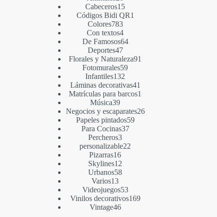
Cabeceros
15
Códigos Bidi QR
1
Colores
783
Con textos
4
De Famosos
64
Deportes
47
Florales y Naturaleza
91
Fotomurales
59
Infantiles
132
Láminas decorativas
41
Matrículas para barcos
1
Música
39
Negocios y escaparates
26
Papeles pintados
59
Para Cocinas
37
Percheros
3
personalizable
22
Pizarras
16
Skylines
12
Urbanos
58
Varios
13
Videojuegos
53
Vinilos decorativos
169
Vintage
46